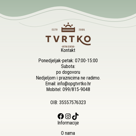
Kontakt
Ponedjeljak-petak: 07:00-15:00
Subota:
po dogovoru
Nedjeljom i praznicima ne radimo.
Email:
info@opgtvrtko.hr
Mobitel:
099/815-9048
OIB: 35557576323
Facebook
Instagram
TikTok
Informacije
O nama