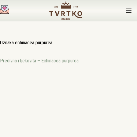
Preskoči
na
sadržaj
Oznaka
echinacea purpurea
Predivna i ljekovita – Echinacea purpurea